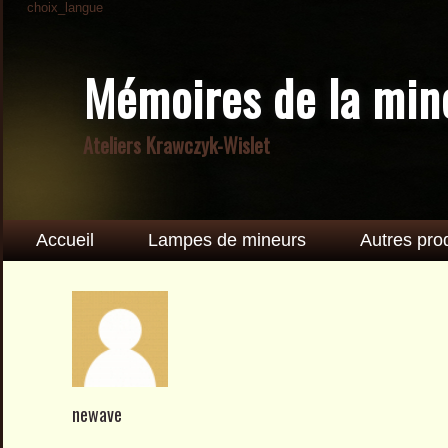
choix_langue
Mémoires de la min
Ateliers Krawczyk-Wislet
Accueil
Lampes de mineurs
Autres pro
newave