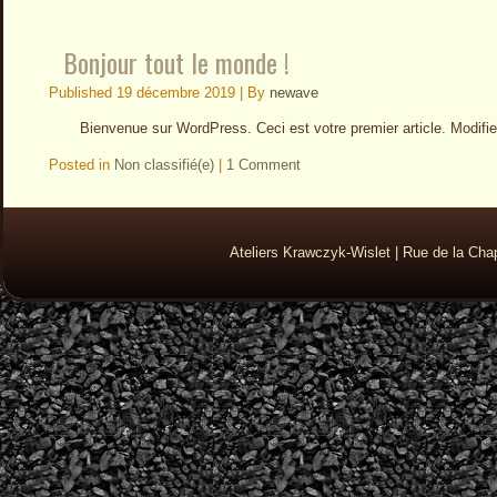
Bonjour tout le monde !
Published
19 décembre 2019
|
By
newave
Bienvenue sur WordPress. Ceci est votre premier article. Modifie
Posted in
Non classifié(e)
|
1 Comment
Ateliers Krawczyk-Wislet | Rue de la Ch